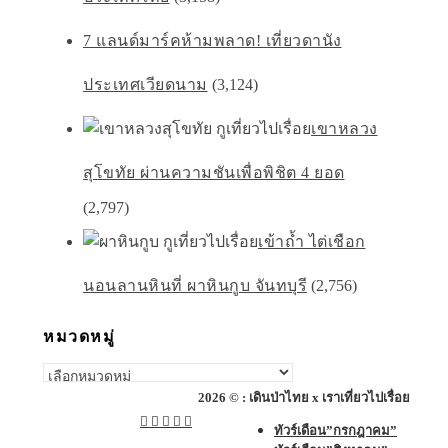
7 แลนด์มาร์คห้ามพลาด! เที่ยวดานัง
ประเทศเวียดนาม
(3,124)
เขาหลวง
สุโขทัย ผ่านความชันเพื่อพิชิต 4 ยอด
(2,797)
เข้าถ้ำ ไต่เชือก
นอนลานหินที่ ผาหินกูบ จันทบุรี
(2,756)
หมวดหมู่
หมวด
หมู่
2026 © : เดินป่าไทย x เราเที่ยวไปเรื่อย
ทัวร์เดือน”กรกฎาคม”