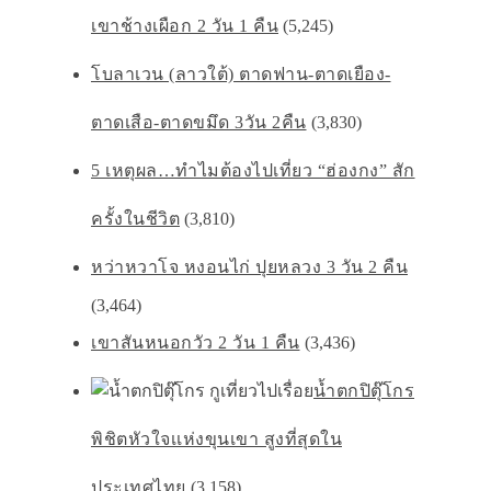
เขาช้างเผือก 2 วัน 1 คืน
(5,245)
โบลาเวน (ลาวใต้) ตาดฟาน-ตาดเยือง-
ตาดเสือ-ตาดขมึด 3วัน 2คืน
(3,830)
5 เหตุผล…ทำไมต้องไปเที่ยว “ฮ่องกง” สัก
ครั้งในชีวิต
(3,810)
หว่าหวาโจ หงอนไก่ ปุยหลวง 3 วัน 2 คืน
(3,464)
เขาสันหนอกวัว 2 วัน 1 คืน
(3,436)
น้ำตกปิตุ๊โกร
พิชิตหัวใจเเห่งขุนเขา สูงที่สุดใน
ประเทศไทย
(3,158)