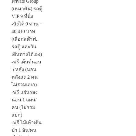
Private Group
(เหมาคัน) รถตู้
VIP 9 ที่นั่ง
-นังได้ 9 ท่าน =
40,410 บาท
(เลือกสต๊าฟ,
รถตู้ และวัน
เดินทางได้เอง)
-ฟรี เต้นท์นอน
5 หลัง
(นอน
หลังละ 2 คน
ไม่รวมแบก)
-ฟรี แผ่นรอง
นอน 1 แผ่น/
คน
(ไม่รวม
แบก)
-ฟรี ไม้เท้าเดิน
ป่า 1 อัน/คน