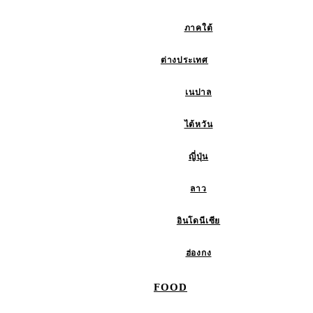
ภาคใต้
ต่างประเทศ
เนปาล
ไต้หวัน
ญี่ปุ่น
ลาว
อินโดนีเซีย
ฮ่องกง
FOOD