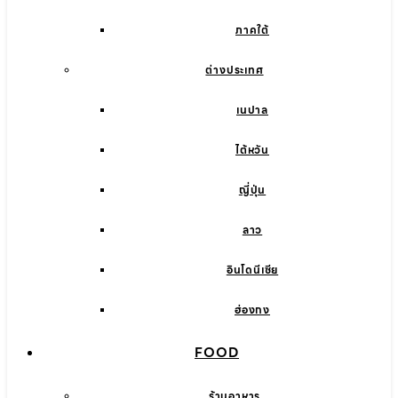
ภาคใต้
ต่างประเทศ
เนปาล
ไต้หวัน
ญี่ปุ่น
ลาว
อินโดนีเซีย
ฮ่องกง
FOOD
ร้านอาหาร