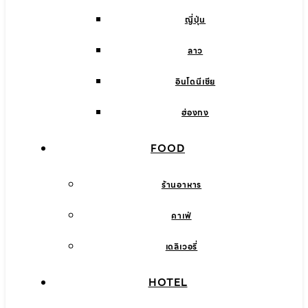
ญี่ปุ่น
ลาว
อินโดนีเซีย
ฮ่องกง
FOOD
ร้านอาหาร
คาเฟ่
เดลิเวอรี่
HOTEL