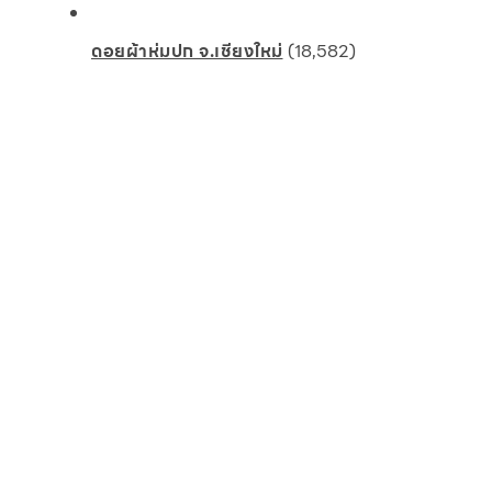
ดอยผ้าห่มปก จ.เชียงใหม่
(18,582)